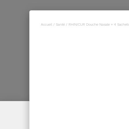
Accueil
/
Santé
/ RHINICUR Douche Nasale + 4 Sachets