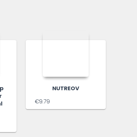
sp
NUTREOV
r
€
9.79
l