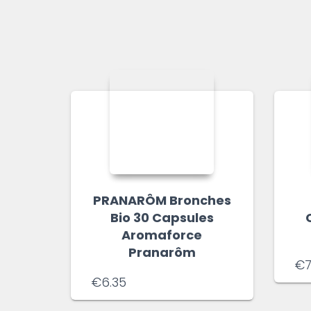
PRANARÔM Bronches
Bio 30 Capsules
Aromaforce
Pranarôm
€
7
€
6.35