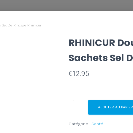
 Sel De Rincage Rhinicur
RHINICUR Dou
Sachets Sel 
€
12.95
AJOUTER AU PANIER
Catégorie :
Santé